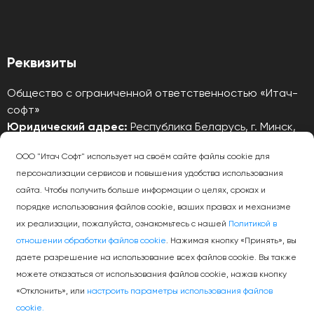
Реквизиты
Общество с ограниченной ответственностью «Итач-
софт»
Юридический адрес:
Республика Беларусь, г. Минск,
220141, пр. Независимости д. 172, пом. 22
ООО "Итач Софт" использует на своём сайте файлы cookie для
УНП
: 192324962, Регистрационный номер в Торговом
персонализации сервисов и повышения удобства использования
реестре
466118 от 20.11.2019
сайта. Чтобы получить больше информации о целях, сроках и
Тех. поддержка 24/7:
helpdesk@itach.by
порядке использования файлов cookie, ваших правах и механизме
их реализации, пожалуйста, ознакомьтесь с нашей
Политикой в
Политика конфиденциальности
отношении обработки файлов cookie
. Нажимая кнопку «Принять», вы
даете разрешение на использование всех файлов cookie. Вы также
можете отказаться от использования файлов cookie, нажав кнопку
«Отклонить», или
настроить параметры использования файлов
cookie.