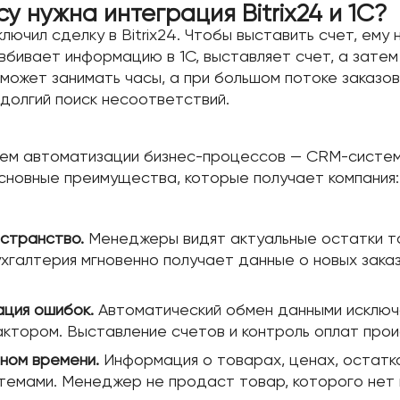
 нужна интеграция Bitrix24 и 1С?
ючил сделку в Bitrix24. Чтобы выставить счет, ему
 вбивает информацию в 1С, выставляет счет, а зат
ожет занимать часы, а при большом потоке заказов 
долгий поиск несоответствий.
тем автоматизации бизнес-процессов — CRM-систем
сновные преимущества, которые получает компания:
странство.
Менеджеры видят актуальные остатки то
Бухгалтерия мгновенно получает данные о новых зака
ация ошибок.
Автоматический обмен данными исключа
актором. Выставление счетов и контроль оплат прои
ном времени.
Информация о товарах, ценах, остатка
темами. Менеджер не продаст товар, которого нет 