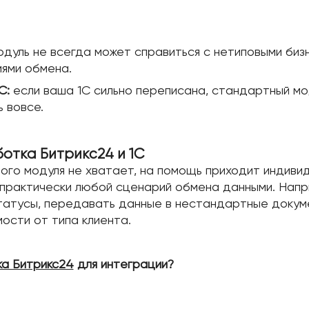
дуль не всегда может справиться с нетиповыми биз
иями обмена.
С:
если ваша 1С сильно переписана, стандартный м
 вовсе.
отка Битрикс24 и 1С
го модуля не хватает, на помощь приходит индиви
практически любой сценарий обмена данными. Напр
статусы, передавать данные в нестандартные докум
мости от типа клиента.
а Битрикс24
для интеграции?