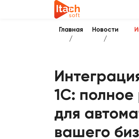
Главная
Новости
И
Интеграция
1С: полное
для автом
вашего би