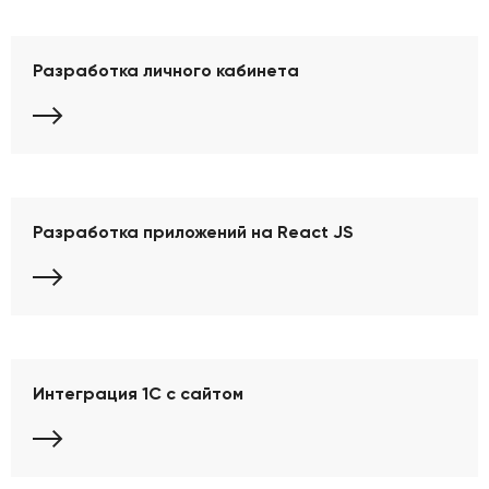
Разработка личного кабинета
Разработка приложений на React JS
Интеграция 1С с сайтом