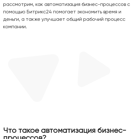
рассмотрим, как автоматизация бизнес-процессов с
помощью Битрикс24 помогает экономить время и
деньги, а также улучшает общий рабочий процесс
компании.
Что такое автоматизация бизнес-
процессов?