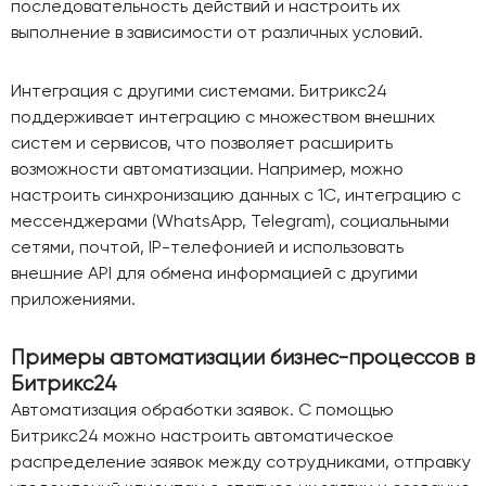
последовательность действий и настроить их
выполнение в зависимости от различных условий.
Интеграция с другими системами. Битрикс24
поддерживает интеграцию с множеством внешних
систем и сервисов, что позволяет расширить
возможности автоматизации. Например, можно
настроить синхронизацию данных с 1С, интеграцию с
мессенджерами (WhatsApp, Telegram), социальными
сетями, почтой, IP-телефонией и использовать
внешние API для обмена информацией с другими
приложениями.
Примеры автоматизации бизнес-процессов в
Битрикс24
Автоматизация обработки заявок. С помощью
Битрикс24 можно настроить автоматическое
распределение заявок между сотрудниками, отправку