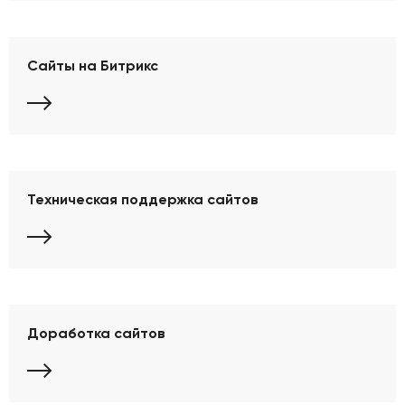
Сайты на Битрикс
Техническая поддержка сайтов
Доработка сайтов