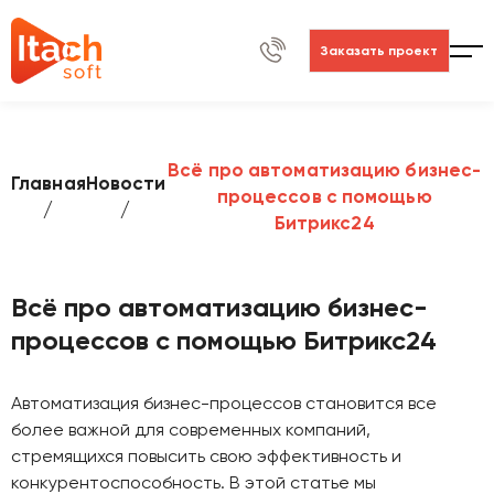
Заказать проект
Всё про автоматизацию бизнес-
Главная
Новости
процессов с помощью
Битрикс24
Всё про автоматизацию бизнес-
процессов с помощью Битрикс24
Автоматизация бизнес-процессов становится все
более важной для современных компаний,
стремящихся повысить свою эффективность и
конкурентоспособность. В этой статье мы