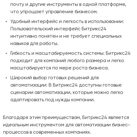
почту и другие инструменты в одной платформе,
что упрощает управление бизнесом.
Удобный интерфейс и легкость в использовании:
Пользовательский интерфейс Битрикс24
интуитивно понятен и не требует специальных
навыков для работы.
Гибкость и масштабируемость системы: Битрикс24
подходит для компаний любого размера и легко
масштабируется по мере роста бизнеса.
Широкий выбор готовых решений для
автоматизации: В Битрикс24 доступны готовые
сценарии автоматизации, которые можно легко
адаптировать под нужды компании.
Благодаря этим преимуществам, Битрикс24 является
идеальным инструментом для автоматизации бизнес-
процессов в современных компаниях.