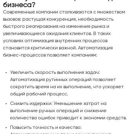
бизнеса?
Современные компании сталкиваются с множеством
вызовов: растущая конкуренция, необходимость
быстрого реагирования на изменения рынка и
увеличивающиеся ожидания клиентов. В таких
условиях оптимизация внутренних процессов
становится критически важной. Автоматизация
бизнес-процессов позволяет компаниям:
Увеличить скорость выполнения задач:
Автоматизация рутинных операций позволяет
сократить время на их выполнение, что ускоряет
общий рабочий процесс.
Снизить издержки: Уменьшение затрат на
выполнение ручных операций и снижение
количества ошибок приводит к экономии средств.
Повысить точность и качество: