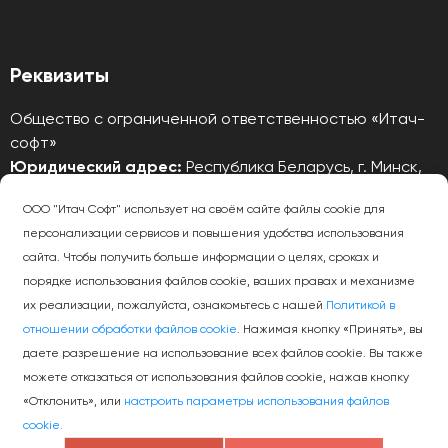
Реквизиты
Общество с ограниченной ответственностью «Итач-
софт»
Юридический адрес:
Республика Беларусь, г. Минск,
220141, пр. Независимости д. 172, пом. 22
ООО "Итач Софт" использует на своём сайте файлы cookie для
УНП
: 192324962, Регистрационный номер в Торговом
персонализации сервисов и повышения удобства использования
реестре
466118 от 20.11.2019
сайта. Чтобы получить больше информации о целях, сроках и
Тех. поддержка 24/7:
helpdesk@itach.by
порядке использования файлов cookie, ваших правах и механизме
их реализации, пожалуйста, ознакомьтесь с нашей
Политикой в
Политика конфиденциальности
отношении обработки файлов cookie
. Нажимая кнопку «Принять», вы
даете разрешение на использование всех файлов cookie. Вы также
можете отказаться от использования файлов cookie, нажав кнопку
«Отклонить», или
настроить параметры использования файлов
cookie.