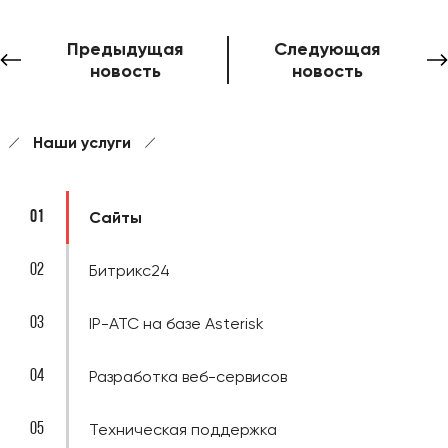
Предыдущая
Следующая
новость
новость
Наши услуги
01
Сайты
02
Битрикс24
03
IP-ATC на базе Asterisk
04
Разработка веб-сервисов
05
Техническая поддержка