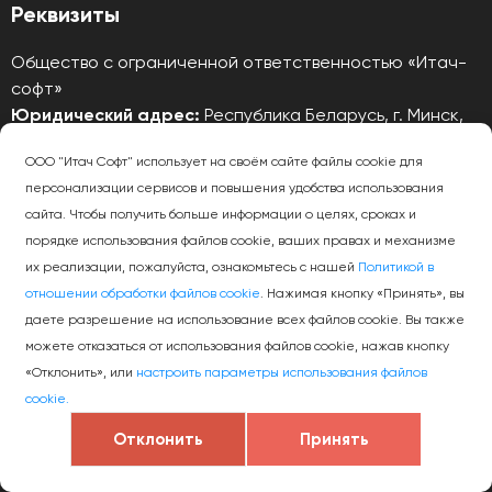
Реквизиты
Общество с ограниченной ответственностью «Итач-
софт»
Юридический адрес:
Республика Беларусь, г. Минск,
220141, пр. Независимости д. 172, пом. 22
ООО "Итач Софт" использует на своём сайте файлы cookie для
УНП
: 192324962, Регистрационный номер в Торговом
персонализации сервисов и повышения удобства использования
реестре
466118 от 20.11.2019
сайта. Чтобы получить больше информации о целях, сроках и
Тех. поддержка 24/7:
helpdesk@itach.by
порядке использования файлов cookie, ваших правах и механизме
их реализации, пожалуйста, ознакомьтесь с нашей
Политикой в
Политика конфиденциальности
отношении обработки файлов cookie
. Нажимая кнопку «Принять», вы
даете разрешение на использование всех файлов cookie. Вы также
можете отказаться от использования файлов cookie, нажав кнопку
«Отклонить», или
настроить параметры использования файлов
cookie.
© 2026 ООО «Итач-софт» — Разработка программного
Отклонить
Принять
обеспечения.